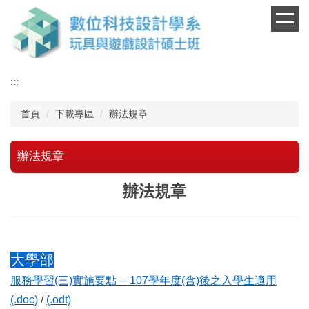
跳
到
主
要
內
:::
容
區
首頁
下載專區
辦法規章
辦法規章
辦法規章
大學部
服務學習(三)實施要點 ─ 107學年度(含)後之入學生適用
(.doc)
/
(.odt)