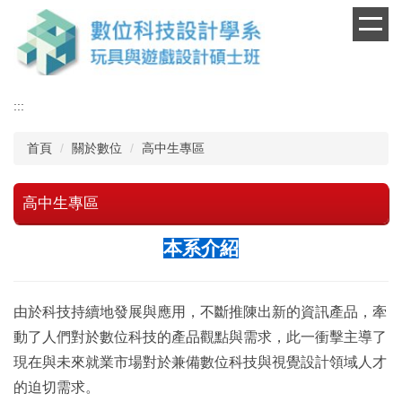
跳
到
主
要
內
:::
容
區
首頁
關於數位
高中生專區
高中生專區
本系介紹
由於科技持續地發展與應用，不斷推陳出新的資訊產品，牽
動了人們對於數位科技的產品觀點與需求，此一衝擊主導了
現在與未來就業市場對於兼備數位科技與視覺設計領域人才
的迫切需求。