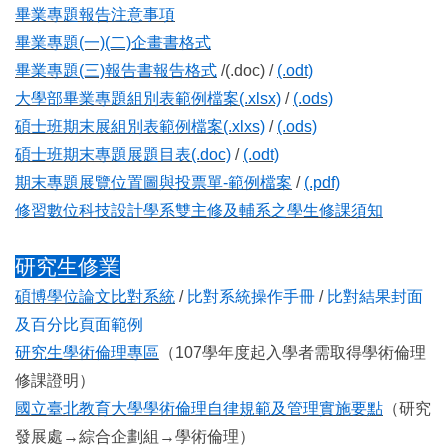
畢業專題報告注意事項
畢業專題(一)(二)企畫書格式
畢業專題(三)報告書報告格式
/
(.doc)
/
(.odt)
大學部畢業專題組別表範例檔案(.xlsx)
/
(.ods)
碩士班期末展組別表範例檔案(.xlxs)
/
(.ods)
碩士班期末專題展題目表(.doc)
/
(.odt)
期末專題展覽位置圖與投票單-範例檔案
/
(.pdf)
修習數位科技設計學系雙主修及輔系之學生修課須知
研究生修業
碩博學位論文比對系統
/
比對系統操作手冊
/
比對結果封面
及百分比頁面範例
研究生學術倫理專區
（
107學年度起入學者需取得學術倫理
修課證明）
國立臺北教育大學學術倫理自律規範及管理實施要點
（研究
發展處→綜合企劃組→學術倫理）