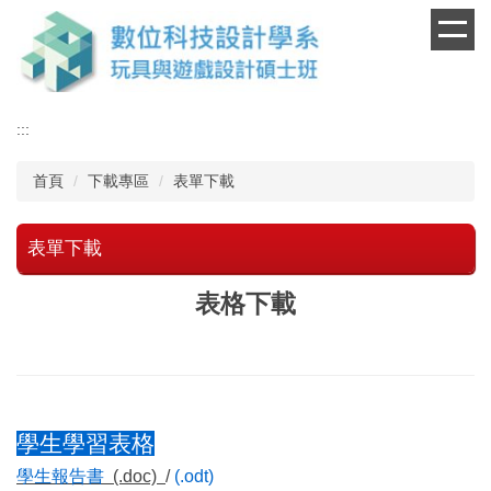
跳
到
主
要
內
:::
容
區
首頁
下載專區
表單下載
表單下載
表格下載
學生學習表格
學生報告書
(.doc)
/
(.odt)