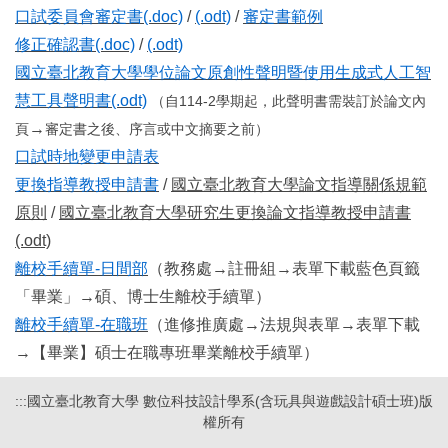
口試委員會審定書(.doc)
/
(.odt)
/
審定書範例
修正確認書(.doc)
/
(.odt)
國立臺北教育大學學位論文原創性聲明暨使用生成式人工智
慧工具聲明書(.odt)
（自114-2學期起，此聲明書需裝訂於論文內
→
頁
審定書之後、序言或中文摘要之前）
口試時地變更申請表
更換指導教授申請書
/
國立臺北教育大學
論文指導關係規範
原則
/
國立臺北教育大學研究生更換論文指導教授申請書
(.odt)
離校手續單-日間部
（教務處→註冊組
→表單下載
藍色頁籤
「畢業」→碩、博士生離校手續單）
離校手續單-在職班
（進修推廣處
→
法規與表單→表單下載
→【畢業】碩士在職專班畢業離校手續單）
:::
國立臺北教育大學 數位科技設計學系(含玩具與遊戲設計碩士班)版
權所有