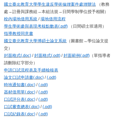
國立臺北教育大學學生違反學術倫理案件處理辦法
（教務
處→註冊與課務組→本組法規→日間學制學位授予相關）
校內場地借用系統
/
場地借用流程
學生學術參與表現考核點數表(.pdf)
（日間碩士班適用）
指導教授同意書
國立臺北教育大學博碩士論文系統
（圖書館→學位論文提
交）
封面格式(.doc)
/
封面格式(.odt)
/
封面範例(.pdf)
（單指導者
請刪除紅字部分）
申請口試流程表及手續檢核表
論文口試申請書(.doc)
/
(.odt)
時地通知書(.doc)
/
(.odt)
器材借用單(.doc)
/
(.odt)
口試評分表(.doc)
/
(.odt)
口試審查總表(.doc)
/
(.odt)
口試紀錄表(.doc)
/
(.odt)