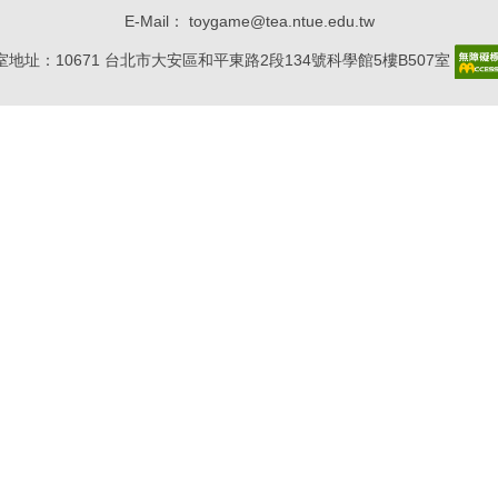
E-Mail： toygame@tea.ntue.edu.tw
地址：10671 台北市大安區和平東路2段134號科學館5樓B507室