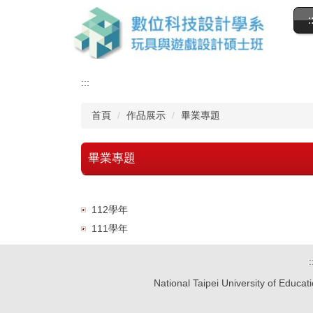
跳
:
到
主
要
內
:::
容
區
首頁
作品展示
畢業專題
畢業專題
112學年
111學年
:
National Taipei University of Educ