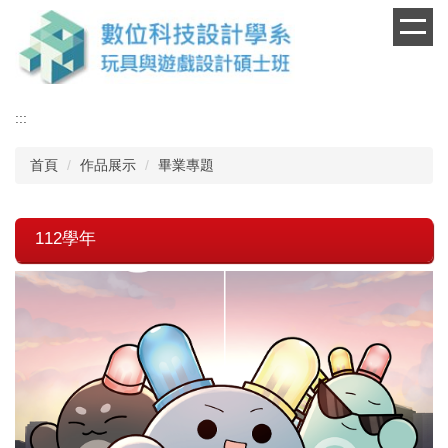
跳
到
主
要
內
:::
容
區
首頁
作品展示
畢業專題
112學年